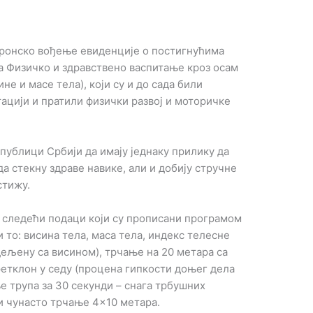
ронско вођење евиденције о постигнућима
а Физичко и здравствено васпитање кроз осам
е и масе тела), који су и до сада били
ацији и пратили физички развој и моторичке
епублици Србији да имају једнаку прилику да
да стекну здраве навике, али и добију стручне
стижу.
е следећи подаци који су прописани програмом
 то: висина тела, маса тела, индекс телесне
дељену са висином), трчање на 20 метара са
етклон у седу (процена гипкости доњег дела
е трупа за 30 секунди – снага трбушних
 и чунасто трчање 4×10 метара.