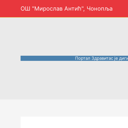
Пређи
ОШ "Мирослав Антић", Чонопља
на
садржај
Портал Здравитас је диг