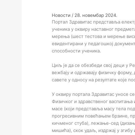
Новости
/
28. новембар 2024.
Портал Здравитас представља елект
ученика у оквиру наставног предмет
мерења (шест тестова и мерење висин
евидентирани у педагошкој документ
способности ученика.
Циљ је да се обезбеди свој деци у Р
вежбају и одржавају физичку форму, 
савете у односу на резултате које по
У оквиру портала Здравитас уносе с
Физичког и здравственог васпитања и
масе (који представља масу тела по
прогресивним повећањем брзине, пр
кичменог стуба), лежање-сед (дизањ
мишића), скок удаљ, издржај у згибу