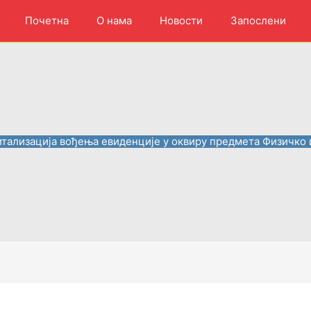
Почетна
О нама
Новости
Запослени
итализација вођења евиденције у оквиру предмета Физичко