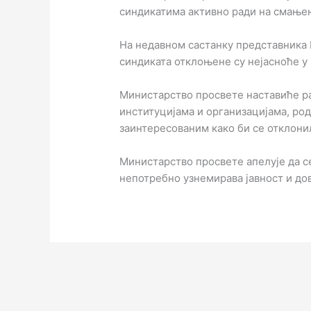
синдикатима активно ради на смање
На недавном састанку представника
синдиката отклоњене су нејасноће у 
Министарство просвете наставиће р
институцијама и организацијама, ро
заинтересованим како би се отклони
Министарство просвете апелује да с
непотребно узнемирава јавност и дов