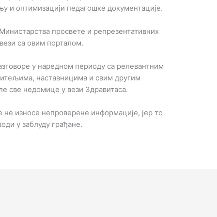
њу и оптимизацији педагошке документације.
 Министарства просвете и репрезентативних
вези са овим порталом.
азговоре у наредном периоду са релевантним
дитељима, наставницима и свим другим
ле све недомице у вези Здравитаса.
е не износе непроверене информације, јер то
оди у заблуду грађане.