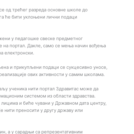
се од трећег разреда основне школе до
га ће бити уклоњени лични подаци
ежени у педагошке свеске предметног
се на портал. Дакле, само се мења начин вођења
на електронски.
љена и прикупљени подаци се сукцесивно уносе,
реализације ових активности у самим школама.
ављу ученика нити портал Здравитас може да
рмационим системом из области здравства.
м лицима и биће чувани у Државном дата центру,
је нити преносити у другу државу или
чин, а у сарадњи са репрезентативним