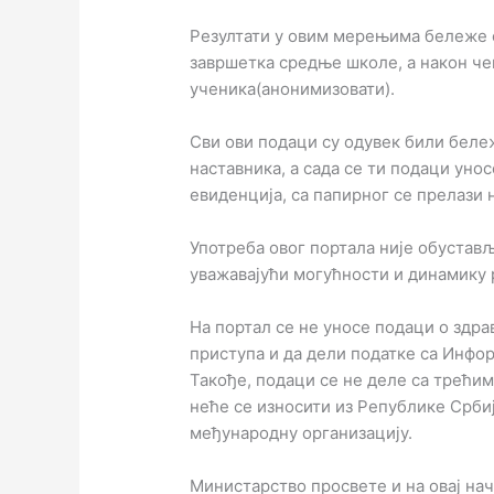
Резултати у овим мерењима бележе 
завршетка средње школе, а након че
ученика(анонимизовати).
Сви ови подаци су одувек били бел
наставника, а сада се ти подаци уно
евиденција, са папирног се прелази 
Употреба овог портала није обустав
уважавајући могућности и динамику 
На портал се не уносе подаци о здр
приступа и да дели податке са Инфо
Такође, подаци се не деле са трећи
неће се износити из Републике Срби
међународну организацију.
Министарство просвете и на овај на